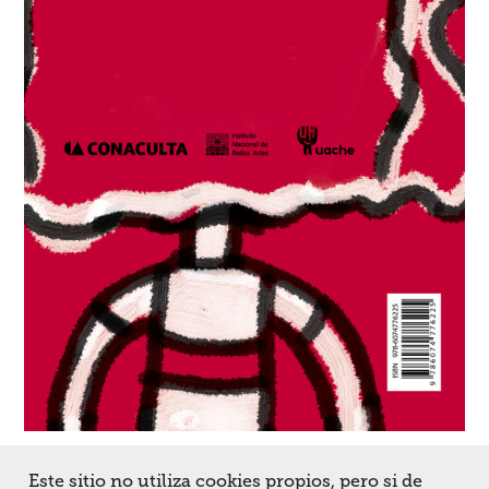
Este sitio no utiliza cookies propios, pero si de
↑
Back to Top