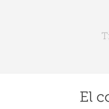
T
El c